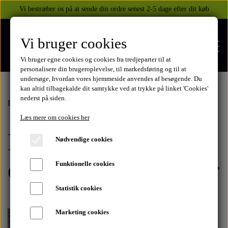
Vi bestræber os på at sende din ordre senest 2-5 dage efter dit køb
Vi bruger cookies
Vi bruger egne cookies og cookies fra tredjeparter til at
personalisere din brugeroplevelse, til markedsføring og til at
undersøge, hvordan vores hjemmeside anvendes af besøgende. Du
kan altid tilbagekalde dit samtykke ved at trykke på linket 'Cookies'
nederst på siden.
FORSIDE
Forside
Yamaha
XJ 900 1991-1994
1995-2001
Fælge med/uden
Læs mere om cookies her
Fælge med/uden
WEBSHOP
Nødvendige cookies
BEKLÆDNING
dæk/tandhjul/bremser
Funktionelle cookies
OM OS
HELITE AIRBAGS
YAMAHA
Statistik cookies
KONTAKT
Marketing cookies
XJ 600 DIVERSION 1986 - 2002
TUZO TØJ OG HANDSKER
MEKANISKE VESTE
SUZUKI