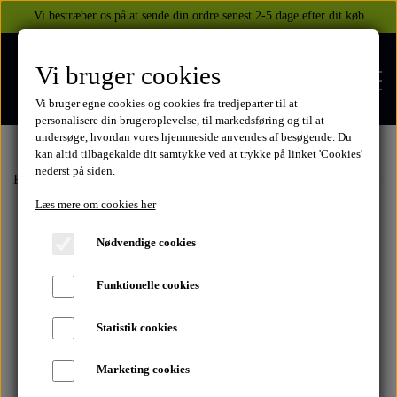
Vi bestræber os på at sende din ordre senest 2-5 dage efter dit køb
Vi bruger cookies
Vi bruger egne cookies og cookies fra tredjeparter til at
personalisere din brugeroplevelse, til markedsføring og til at
undersøge, hvordan vores hjemmeside anvendes af besøgende. Du
kan altid tilbagekalde dit samtykke ved at trykke på linket 'Cookies'
nederst på siden.
FORSIDE
Forside
Honda
CB750 1969-2003
1980-82
Motordele
Benzin
Læs mere om cookies her
WEBSHOP
Nødvendige cookies
BEKLÆDNING
Funktionelle cookies
OM OS
HELITE AIRBAGS
YAMAHA
Statistik cookies
KONTAKT
Marketing cookies
XJ 600 DIVERSION 1986 - 2002
TUZO TØJ OG HANDSKER
MEKANISKE VESTE
SUZUKI