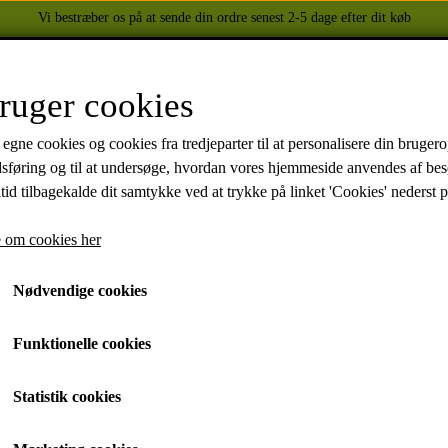
Vi bestræber os på at sende din ordre senest 2-5 dage efter dit køb
FORSIDE
WEBSHOP
OM OS
KONTAKT
ruger cookies
 egne cookies og cookies fra tredjeparter til at personalisere din brugero
dsføring og til at undersøge, hvordan vores hjemmeside anvendes af be
BEKLÆDNING
YAMAHA
tid tilbagekalde dit samtykke ved at trykke på linket 'Cookies' nederst p
tordele
Olierør
HELITE AIRBAGS
XJ 600 DIVERSION 1986 - 2002
TUZO TØJ OG HANDSKER
XJ 900 1991-1994
 om cookies her
Olierør
HELD BIKER FASHION
MT-07 2014-
Nødvendige cookies
FZ6 2004-2009
137,50 kr.
FZ750 1988
Funktionelle cookies
Fragt omk. tillægges
XJ 750 1981-1986
Varenummer: 2317545000
XVZ 1300 1983-1993
Statistik cookies
YZF-R1 1998 -
Brugt: