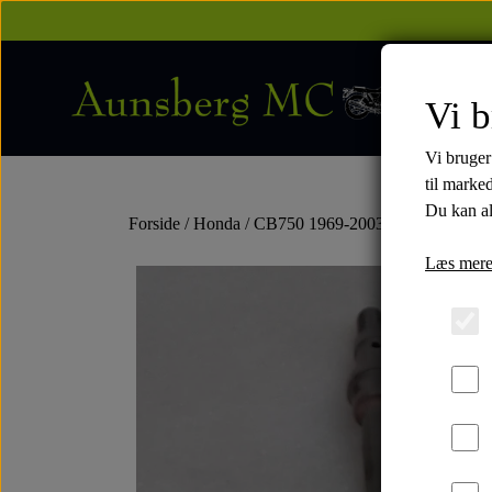
Vi b
Vi bruger
til marke
Du kan al
Forside
Honda
CB750 1969-2003
1980-82
Mo
Læs mere