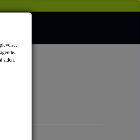
plevelse,
søgende.
å siden.