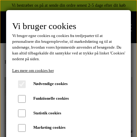
Vi bestræber os på at sende din ordre senest 2-5 dage efter dit køb
Vi bruger cookies
Vi bruger egne cookies og cookies fra tredjeparter til at
personalisere din brugeroplevelse, til markedsføring og til at
undersøge, hvordan vores hjemmeside anvendes af besøgende. Du
kan altid tilbagekalde dit samtykke ved at trykke på linket 'Cookies'
nederst på siden.
FORSIDE
Forside
Honda
CB750 1969-2003
1980-82
Elektriske dele
St
Læs mere om cookies her
WEBSHOP
Nødvendige cookies
BEKLÆDNING
Funktionelle cookies
OM OS
HELITE AIRBAGS
YAMAHA
Statistik cookies
KONTAKT
Marketing cookies
XJ 600 DIVERSION 1986 - 2002
TUZO TØJ OG HANDSKER
MEKANISKE VESTE
SUZUKI