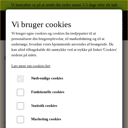
Vi bestræber os på at sende din ordre senest 2-5 dage efter dit køb
Vi bruger cookies
Vi bruger egne cookies og cookies fra tredjeparter til at
personalisere din brugeroplevelse, til markedsføring og til at
undersøge, hvordan vores hjemmeside anvendes af besøgende. Du
kan altid tilbagekalde dit samtykke ved at trykke på linket 'Cookies'
nederst på siden.
FORSIDE
Forside
Honda
CB750 1969-2003
1978
Læs mere om cookies her
1978
WEBSHOP
Nødvendige cookies
BEKLÆDNING
Funktionelle cookies
OM OS
HELITE AIRBAGS
YAMAHA
Statistik cookies
KONTAKT
Marketing cookies
XJ 600 DIVERSION 1986 - 2002
TUZO TØJ OG HANDSKER
MEKANISKE VESTE
SUZUKI