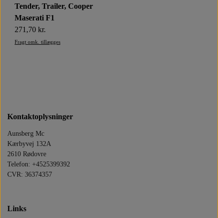
Tender, Trailer, Cooper
OLIE SILKOLENE PRODUKTER
DIV BRUGTE BLINKLYS
LYGTER OG SPEJLE
LYGTER OG SPEJLE
RESERVEDELE
Maserati F1
271,70 kr.
STARTER MOTOR 12V
RESERVEDELE
MOTORDELE
PLASTDELE
OLIEFILTER
Fragt omk. tillægges
OLIETRYKSKONTAKT
ELEKTRISKE DELE
MOTORDELE
BATTERI
STELDELE
Kontaktoplysninger
Aunsberg Mc
Kærbyvej 132A
2610 Rødovre
Telefon: +4525399392
CVR: 36374357
Links