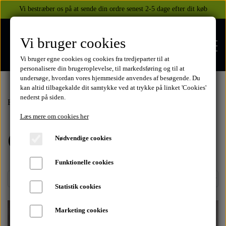
Vi bestræber os på at sende din ordre senest 2-5 dage efter dit køb
Vi bruger cookies
Vi bruger egne cookies og cookies fra tredjeparter til at
personalisere din brugeroplevelse, til markedsføring og til at
undersøge, hvordan vores hjemmeside anvendes af besøgende. Du
kan altid tilbagekalde dit samtykke ved at trykke på linket 'Cookies'
nederst på siden.
FORSIDE
Forside
Rodekassen
legetøjsbiler
Corgi toys
Læs mere om cookies her
Corgi toys
WEBSHOP
Nødvendige cookies
BEKLÆDNING
Funktionelle cookies
OM OS
HELITE AIRBAGS
YAMAHA
Statistik cookies
KONTAKT
Marketing cookies
XJ 600 DIVERSION 1986 - 2002
TUZO TØJ OG HANDSKER
MEKANISKE VESTE
SUZUKI