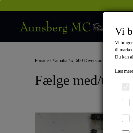
Vi b
Vi bruger
til marke
Du kan al
Forside
Yamaha
xj 600 Diversion 1986 - 2002
1
Læs mere
Fælge med/uden 