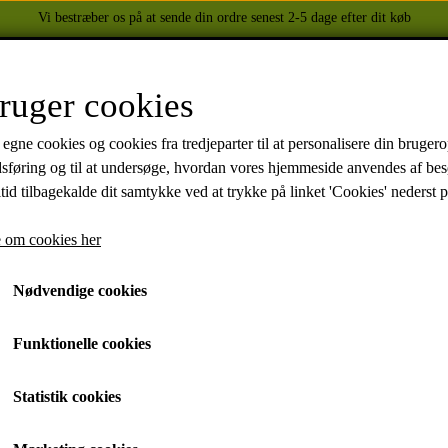
Vi bestræber os på at sende din ordre senest 2-5 dage efter dit køb
FORSIDE
WEBSHOP
OM OS
KONTAKT
ruger cookies
 egne cookies og cookies fra tredjeparter til at personalisere din brugero
dsføring og til at undersøge, hvordan vores hjemmeside anvendes af be
BEKLÆDNING
YAMAHA
tid tilbagekalde dit samtykke ved at trykke på linket 'Cookies' nederst p
996
Diversion
Fælge med/uden dæk/tandhjul/bremser
HELITE AIRBAGS
XJ 600 DIVERSION 1986 - 2002
TUZO TØJ OG HANDSKER
XJ 900 1991-1994
 om cookies her
dæk/tandhjul/bremser
HELD BIKER FASHION
MT-07 2014-
Nødvendige cookies
FZ6 2004-2009
FZ750 1988
Funktionelle cookies
XJ 750 1981-1986
XVZ 1300 1983-1993
Statistik cookies
YZF-R1 1998 -