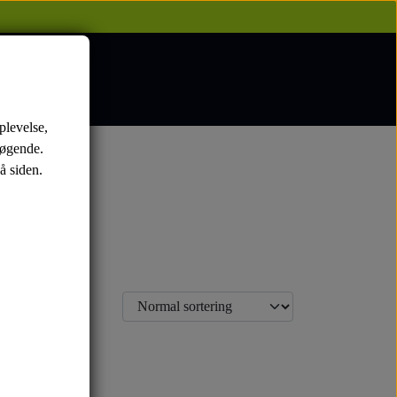
plevelse,
søgende.
å siden.