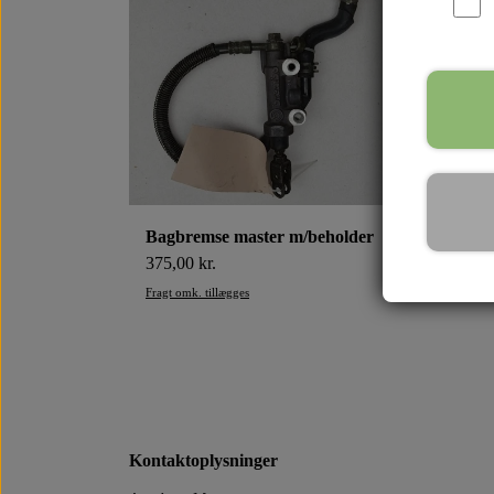
Bagbremse master m/beholder
Fort
375,00 kr.
60,0
Fragt omk. tillægges
Fragt 
Kontaktoplysninger