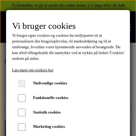
Vi bestræber os på at sende din ordre senest 2-5 dage efter dit køb
Vi bruger cookies
Vi bruger egne cookies og cookies fra tredjeparter til at
personalisere din brugeroplevelse, til markedsføring og til at
undersøge, hvordan vores hjemmeside anvendes af besøgende. Du
kan altid tilbagekalde dit samtykke ved at trykke på linket 'Cookies'
nederst på siden.
FORSIDE
Forside
Honda
CB750 1969-2003
1980-82
Reservedele
Læs mere om cookies her
Reservedele
WEBSHOP
Nødvendige cookies
BEKLÆDNING
Funktionelle cookies
OM OS
HELITE AIRBAGS
YAMAHA
Statistik cookies
KONTAKT
Marketing cookies
XJ 600 DIVERSION 1986 - 2002
TUZO TØJ OG HANDSKER
MEKANISKE VESTE
SUZUKI