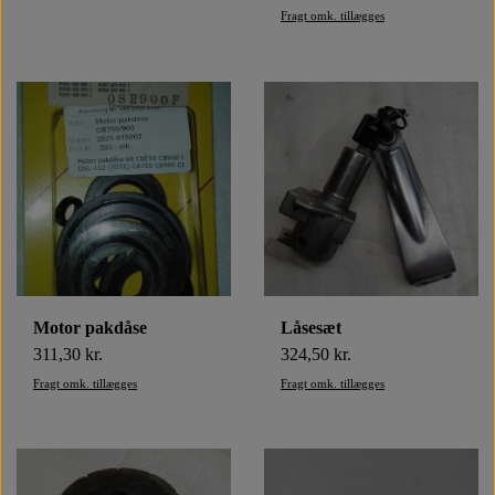
Fragt omk. tillægges
OLIE SILKOLENE PRODUKTER
DIV BRUGTE BLINKLYS
LYGTER OG SPEJLE
LYGTER OG SPEJLE
RESERVEDELE
STARTER MOTOR 12V
RESERVEDELE
MOTORDELE
PLASTDELE
OLIEFILTER
OLIETRYKSKONTAKT
ELEKTRISKE DELE
MOTORDELE
BATTERI
STELDELE
Motor pakdåse
Låsesæt
311,30 kr.
324,50 kr.
Fragt omk. tillægges
Fragt omk. tillægges