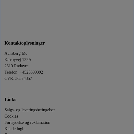
OLIE SILKOLENE PRODUKTER
DIV BRUGTE BLINKLYS
LYGTER OG SPEJLE
LYGTER OG SPEJLE
RESERVEDELE
STARTER MOTOR 12V
RESERVEDELE
MOTORDELE
PLASTDELE
OLIEFILTER
OLIETRYKSKONTAKT
ELEKTRISKE DELE
MOTORDELE
BATTERI
Kontaktoplysninger
Aunsberg Mc
STELDELE
Kærbyvej 132A
2610 Rødovre
Telefon: +4525399392
CVR: 36374357
Links
Salgs- og leveringsbetingelser
Cookies
Fortrydelse og reklamation
Kunde login