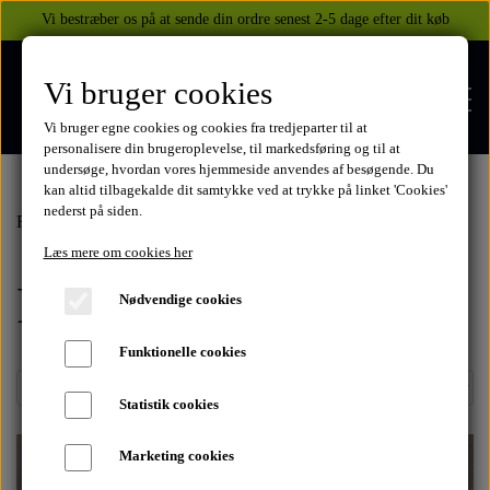
Vi bestræber os på at sende din ordre senest 2-5 dage efter dit køb
Vi bruger cookies
Vi bruger egne cookies og cookies fra tredjeparter til at
personalisere din brugeroplevelse, til markedsføring og til at
undersøge, hvordan vores hjemmeside anvendes af besøgende. Du
kan altid tilbagekalde dit samtykke ved at trykke på linket 'Cookies'
nederst på siden.
FORSIDE
Forside
Kawasaki
GPZ600R 1987
Reservedele
Læs mere om cookies her
Reservedele
WEBSHOP
Nødvendige cookies
BEKLÆDNING
Funktionelle cookies
OM OS
HELITE AIRBAGS
YAMAHA
Statistik cookies
KONTAKT
Marketing cookies
XJ 600 DIVERSION 1986 - 2002
TUZO TØJ OG HANDSKER
MEKANISKE VESTE
SUZUKI