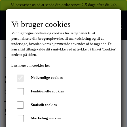
Vi bestræber os på at sende din ordre senest 2-5 dage efter dit køb
Vi bruger cookies
Vi bruger egne cookies og cookies fra tredjeparter til at
personalisere din brugeroplevelse, til markedsføring og til at
undersøge, hvordan vores hjemmeside anvendes af besøgende. Du
kan altid tilbagekalde dit samtykke ved at trykke på linket 'Cookies'
nederst på siden.
FORSIDE
Forside
Beklædning
Held Biker Fashion
Soft shell jakker, jeans, 
Læs mere om cookies her
Soft shell jakker,
WEBSHOP
Nødvendige cookies
BEKLÆDNING
jeans, fritidstøj,
Funktionelle cookies
OM OS
HELITE AIRBAGS
YAMAHA
Statistik cookies
sneaker
KONTAKT
Marketing cookies
XJ 600 DIVERSION 1986 - 2002
TUZO TØJ OG HANDSKER
MEKANISKE VESTE
SUZUKI