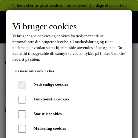
Vi bestræber os på at sende din ordre senest 2-5 dage efter dit køb
Vi bruger cookies
Vi bruger egne cookies og cookies fra tredjeparter til at
personalisere din brugeroplevelse, til markedsføring og til at
undersøge, hvordan vores hjemmeside anvendes af besøgende. Du
kan altid tilbagekalde dit samtykke ved at trykke på linket 'Cookies'
nederst på siden.
FORSIDE
Forside
Yamaha
FZ6 2004-2009
2007
Steldele
Læs mere om cookies her
Steldele
WEBSHOP
Nødvendige cookies
BEKLÆDNING
Funktionelle cookies
OM OS
Ingen varer i denne kategori
HELITE AIRBAGS
YAMAHA
Statistik cookies
KONTAKT
Marketing cookies
XJ 600 DIVERSION 1986 - 2002
TUZO TØJ OG HANDSKER
MEKANISKE VESTE
SUZUKI