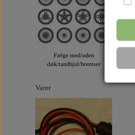
Fælge med/uden
dæk/tandhjul/bremser
Varer