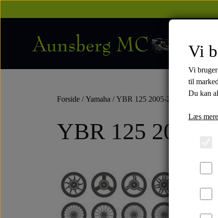
Vi b
Vi bruger
til marke
Du kan al
Forside
Yamaha
YBR 125 2005-2016
Læs mere
YBR 125 2005-