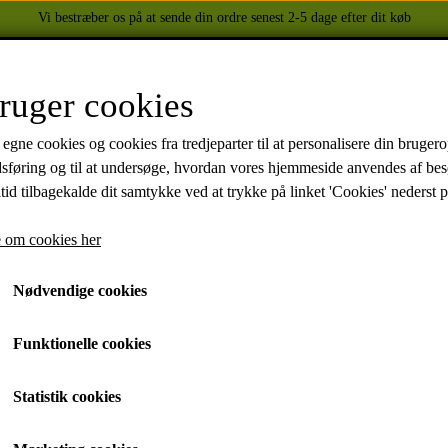
Vi bestræber os på at sende din ordre senest 2-5 dage efter dit køb
FORSIDE
WEBSHOP
OM OS
KONTAKT
ruger cookies
 egne cookies og cookies fra tredjeparter til at personalisere din brugero
dsføring og til at undersøge, hvordan vores hjemmeside anvendes af be
BEKLÆDNING
YAMAHA
tid tilbagekalde dit samtykke ved at trykke på linket 'Cookies' nederst p
HELITE AIRBAGS
XJ 600 DIVERSION 1986 - 2002
TUZO TØJ OG HANDSKER
XJ 900 1991-1994
 om cookies her
2016
HELD BIKER FASHION
MT-07 2014-
Nødvendige cookies
FZ6 2004-2009
FZ750 1988
Funktionelle cookies
XJ 750 1981-1986
XVZ 1300 1983-1993
Statistik cookies
YZF-R1 1998 -