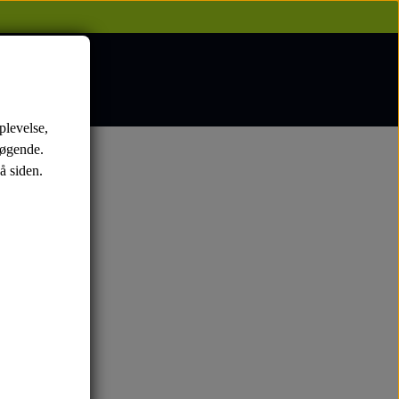
plevelse,
søgende.
å siden.