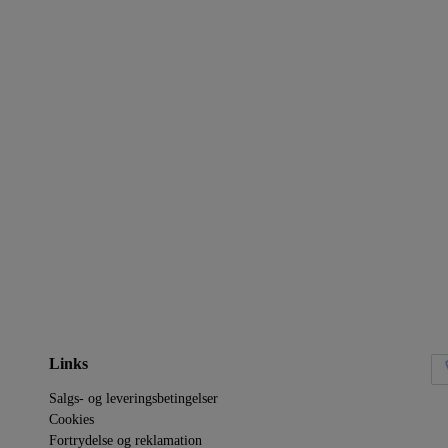
SV650 ABS 2017-2020
CBR 600F
GSX600F 1998-2004
NX650 DOMINATOR 88-02
KARBURATOR/BENZIN SUZ
CB650F 2014-
CB750 1969-2003
VFR 750
CB900
KARBURATOR/BENZIN
TÆNDRØR NGK
KAWASAKI
RODEKASSEN
GPZ500S
HUS OG HAVEN
GPX600R
SPORT OG FRITID
Links
GPZ600R 1987
KNALLERT DELE
GPZ750R
RESERVEDELE BIL
Salgs- og leveringsbetingelser
Cookies
GPZ900R
RETRO
Fortrydelse og reklamation