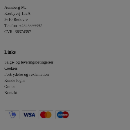
Aunsberg Mc
OLIE SILKOLENE PRODUKTER
DIV BRUGTE BLINKLYS
LYGTER OG SPEJLE
LYGTER OG SPEJLE
RESERVEDELE
Kærbyvej 132A
2610 Rødovre
STARTER MOTOR 12V
RESERVEDELE
MOTORDELE
PLASTDELE
OLIEFILTER
Telefon: +4525399392
CVR: 36374357
OLIETRYKSKONTAKT
ELEKTRISKE DELE
MOTORDELE
BATTERI
Links
STELDELE
Salgs- og leveringsbetingelser
Cookies
Fortrydelse og reklamation
Kunde login
Om os
Kontakt