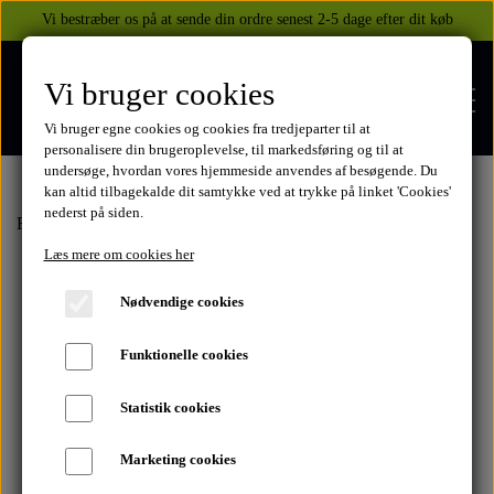
Vi bestræber os på at sende din ordre senest 2-5 dage efter dit køb
Vi bruger cookies
Vi bruger egne cookies og cookies fra tredjeparter til at
personalisere din brugeroplevelse, til markedsføring og til at
undersøge, hvordan vores hjemmeside anvendes af besøgende. Du
kan altid tilbagekalde dit samtykke ved at trykke på linket 'Cookies'
nederst på siden.
FORSIDE
Forside
Yamaha
YZF-R1 1998 -
Lygter og spejle
Baglygte
Læs mere om cookies her
WEBSHOP
Nødvendige cookies
BEKLÆDNING
Funktionelle cookies
OM OS
HELITE AIRBAGS
YAMAHA
Statistik cookies
KONTAKT
Marketing cookies
XJ 600 DIVERSION 1986 - 2002
TUZO TØJ OG HANDSKER
MEKANISKE VESTE
SUZUKI