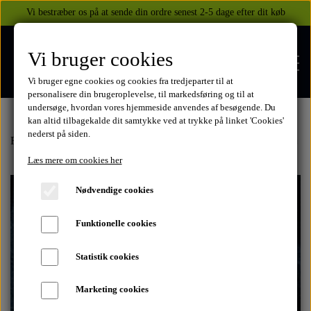
Vi bestræber os på at sende din ordre senest 2-5 dage efter dit køb
Vi bruger cookies
Vi bruger egne cookies og cookies fra tredjeparter til at
personalisere din brugeroplevelse, til markedsføring og til at
undersøge, hvordan vores hjemmeside anvendes af besøgende. Du
kan altid tilbagekalde dit samtykke ved at trykke på linket 'Cookies'
nederst på siden.
FORSIDE
Forside
Honda
CB750 1969-2003
1980-82
Fælge med/uden dæ
Læs mere om cookies her
WEBSHOP
Nødvendige cookies
BEKLÆDNING
Funktionelle cookies
OM OS
HELITE AIRBAGS
YAMAHA
Statistik cookies
KONTAKT
Marketing cookies
XJ 600 DIVERSION 1986 - 2002
TUZO TØJ OG HANDSKER
MEKANISKE VESTE
SUZUKI