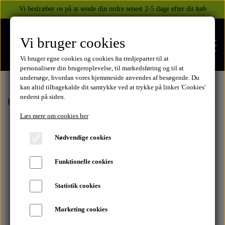
Vi bestræber os på at sende din ordre senest 2-5 dage efter dit køb
Vi bruger cookies
Vi bruger egne cookies og cookies fra tredjeparter til at
personalisere din brugeroplevelse, til markedsføring og til at
undersøge, hvordan vores hjemmeside anvendes af besøgende. Du
kan altid tilbagekalde dit samtykke ved at trykke på linket 'Cookies'
nederst på siden.
FORSIDE
Forside
Honda
VF500C Magna V30
1984
Elektriske dele
Bat
Læs mere om cookies her
WEBSHOP
Nødvendige cookies
BEKLÆDNING
Funktionelle cookies
OM OS
HELITE AIRBAGS
YAMAHA
Statistik cookies
KONTAKT
Marketing cookies
XJ 600 DIVERSION 1986 - 2002
TUZO TØJ OG HANDSKER
MEKANISKE VESTE
SUZUKI