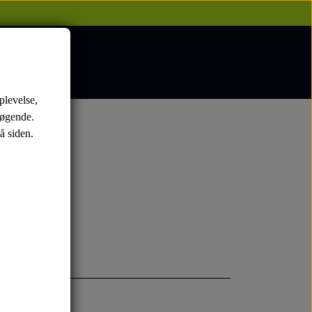
plevelse,
søgende.
å siden.