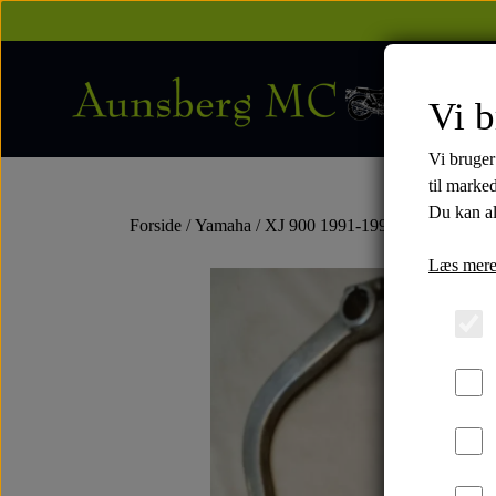
Vi b
Vi bruger
til marke
Du kan al
Forside
Yamaha
XJ 900 1991-1994
1992
Fælg
Læs mere