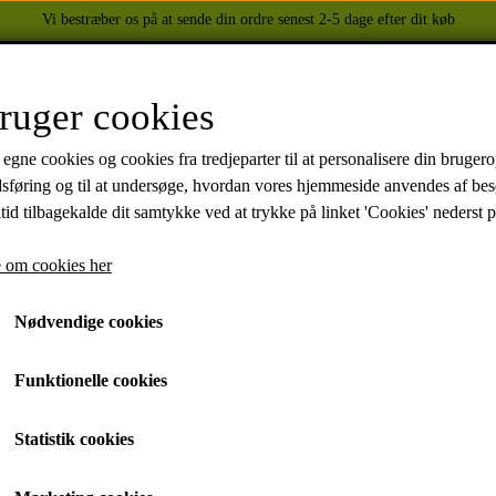
Vi bestræber os på at sende din ordre senest 2-5 dage efter dit køb
FORSIDE
WEBSHOP
OM OS
KONTAKT
ruger cookies
 egne cookies og cookies fra tredjeparter til at personalisere din brugero
dsføring og til at undersøge, hvordan vores hjemmeside anvendes af be
BEKLÆDNING
YAMAHA
tid tilbagekalde dit samtykke ved at trykke på linket 'Cookies' nederst p
e med/uden dæk/tandhjul/bremser
Bremsepedal
HELITE AIRBAGS
XJ 600 DIVERSION 1986 - 2002
TUZO TØJ OG HANDSKER
XJ 900 1991-1994
 om cookies her
Bremsepedal
HELD BIKER FASHION
MT-07 2014-
Nødvendige cookies
FZ6 2004-2009
151,80 kr.
FZ750 1988
Funktionelle cookies
Fragt omk. tillægges
XJ 750 1981-1986
Varenummer: 41Y2721100
XVZ 1300 1983-1993
Statistik cookies
YZF-R1 1998 -
Brugt: