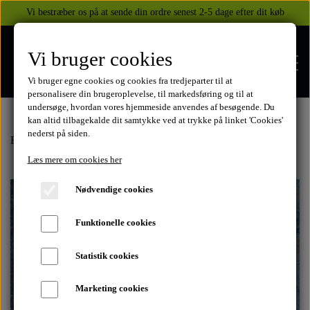
Vi bestræber os på at sende din ordre senest 2-5 dage efter dit køb
Vi bruger cookies
Vi bruger egne cookies og cookies fra tredjeparter til at
personalisere din brugeroplevelse, til markedsføring og til at
undersøge, hvordan vores hjemmeside anvendes af besøgende. Du
kan altid tilbagekalde dit samtykke ved at trykke på linket 'Cookies'
nederst på siden.
FORSIDE
Forside
Kawasaki
GPZ500S
1988
Steldele
Fodhviler venstre
Læs mere om cookies her
WEBSHOP
Nødvendige cookies
BEKLÆDNING
Funktionelle cookies
OM OS
HELITE AIRBAGS
YAMAHA
Statistik cookies
KONTAKT
Marketing cookies
XJ 600 DIVERSION 1986 - 2002
TUZO TØJ OG HANDSKER
MEKANISKE VESTE
SUZUKI