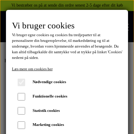
Vi bestræber os på at sende din ordre senest 2-5 dage efter dit køb
Vi bruger cookies
Vi bruger egne cookies og cookies fra tredjeparter til at
personalisere din brugeroplevelse, til markedsføring og til at
undersøge, hvordan vores hjemmeside anvendes af besøgende. Du
kan altid tilbagekalde dit samtykke ved at trykke på linket 'Cookies'
nederst på siden.
FORSIDE
Forside
Honda
CB900
1979 - 83 CB900F
Lygter og spejle
Fo
Læs mere om cookies her
WEBSHOP
Nødvendige cookies
BEKLÆDNING
Funktionelle cookies
OM OS
HELITE AIRBAGS
YAMAHA
Statistik cookies
KONTAKT
Marketing cookies
XJ 600 DIVERSION 1986 - 2002
TUZO TØJ OG HANDSKER
MEKANISKE VESTE
SUZUKI