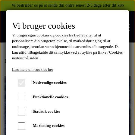
Vi bestræber os på at sende din ordre senest 2-5 dage efter dit køb
Vi bruger cookies
Vi bruger egne cookies og cookies fra tredjeparter til at
personalisere din brugeroplevelse, til markedsføring og til at
undersøge, hvordan vores hjemmeside anvendes af besøgende. Du
kan altid tilbagekalde dit samtykke ved at trykke på linket 'Cookies'
nederst på siden.
FORSIDE
Forside
Beklædning
Tuzo tøj og handsker
Handsker
Læs mere om cookies her
WEBSHOP
Nødvendige cookies
BEKLÆDNING
Funktionelle cookies
OM OS
HELITE AIRBAGS
YAMAHA
Statistik cookies
KONTAKT
Marketing cookies
XJ 600 DIVERSION 1986 - 2002
TUZO TØJ OG HANDSKER
MEKANISKE VESTE
SUZUKI