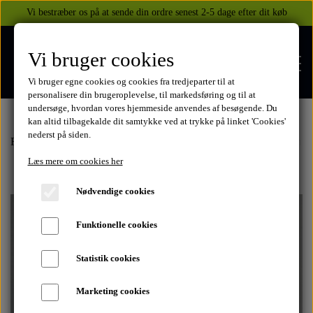
Vi bestræber os på at sende din ordre senest 2-5 dage efter dit køb
Vi bruger cookies
Vi bruger egne cookies og cookies fra tredjeparter til at
personalisere din brugeroplevelse, til markedsføring og til at
undersøge, hvordan vores hjemmeside anvendes af besøgende. Du
kan altid tilbagekalde dit samtykke ved at trykke på linket 'Cookies'
nederst på siden.
FORSIDE
Forside
Yamaha
Mt-07 2014-
2014
Fælge med/uden dæk/tandhj
Læs mere om cookies her
WEBSHOP
Nødvendige cookies
BEKLÆDNING
Funktionelle cookies
OM OS
HELITE AIRBAGS
YAMAHA
Statistik cookies
KONTAKT
Marketing cookies
XJ 600 DIVERSION 1986 - 2002
TUZO TØJ OG HANDSKER
MEKANISKE VESTE
SUZUKI