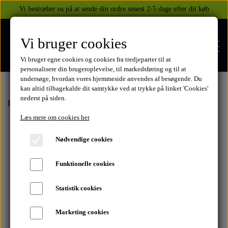
Vi bestræber os på at sende din ordre senest 2-5 dage efter dit køb
Vi bruger cookies
Vi bruger egne cookies og cookies fra tredjeparter til at
personalisere din brugeroplevelse, til markedsføring og til at
undersøge, hvordan vores hjemmeside anvendes af besøgende. Du
kan altid tilbagekalde dit samtykke ved at trykke på linket 'Cookies'
nederst på siden.
FORSIDE
Forside
Rodekassen
retro
Kaffedåse
Læs mere om cookies her
WEBSHOP
Nødvendige cookies
BEKLÆDNING
Funktionelle cookies
OM OS
HELITE AIRBAGS
YAMAHA
Statistik cookies
KONTAKT
Marketing cookies
XJ 600 DIVERSION 1986 - 2002
TUZO TØJ OG HANDSKER
MEKANISKE VESTE
SUZUKI