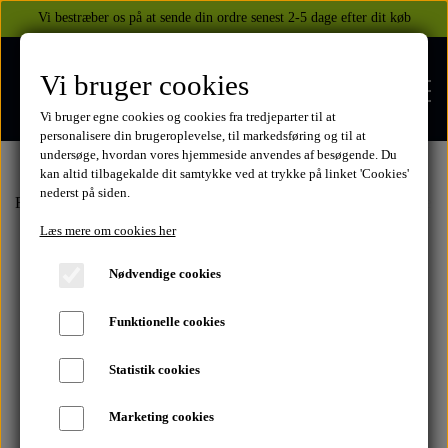
Vi bestræber os på at sende din ordre senest 2-5 dage efter dit køb
Vi bruger cookies
Vi bruger egne cookies og cookies fra tredjeparter til at
personalisere din brugeroplevelse, til markedsføring og til at
undersøge, hvordan vores hjemmeside anvendes af besøgende. Du
kan altid tilbagekalde dit samtykke ved at trykke på linket 'Cookies'
nederst på siden.
FORSIDE
Forside
Kawasaki
Karburator/benzin Kaw
Karburator spændeb
Læs mere om cookies her
WEBSHOP
Nødvendige cookies
BEKLÆDNING
Funktionelle cookies
OM OS
HELITE AIRBAGS
YAMAHA
Statistik cookies
KONTAKT
Marketing cookies
XJ 600 DIVERSION 1986 - 2002
TUZO TØJ OG HANDSKER
MEKANISKE VESTE
SUZUKI