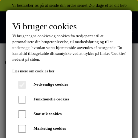
Vi bestræber os på at sende din ordre senest 2-5 dage efter dit køb
Vi bruger cookies
Vi bruger egne cookies og cookies fra tredjeparter til at
personalisere din brugeroplevelse, til markedsføring og til at
undersøge, hvordan vores hjemmeside anvendes af besøgende. Du
kan altid tilbagekalde dit samtykke ved at trykke på linket 'Cookies'
nederst på siden.
FORSIDE
Forside
Honda
CB750 1969-2003
1980-82
Steldele
plade
Læs mere om cookies her
WEBSHOP
Nødvendige cookies
BEKLÆDNING
Funktionelle cookies
OM OS
HELITE AIRBAGS
YAMAHA
Statistik cookies
KONTAKT
Marketing cookies
XJ 600 DIVERSION 1986 - 2002
TUZO TØJ OG HANDSKER
MEKANISKE VESTE
SUZUKI