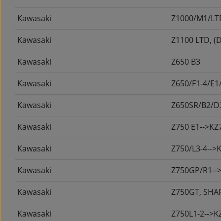
OLIE SILKOLENE PRODUKTER
DIV BRUGTE BLINKLYS
LYGTER OG SPEJLE
LYGTER OG SPEJLE
RESERVEDELE
Kawasaki
Z1000/M1/LT
STARTER MOTOR 12V
RESERVEDELE
MOTORDELE
PLASTDELE
OLIEFILTER
Kawasaki
Z1100 LTD, (D
OLIETRYKSKONTAKT
ELEKTRISKE DELE
MOTORDELE
BATTERI
Kawasaki
Z650 B3
Kawasaki
Z650/F1-4/E1
STELDELE
Kawasaki
Z650SR/B2/D
Kawasaki
Z750 E1-->KZ
Kawasaki
Z750/L3-4-->
Kawasaki
Z750GP/R1--
Kawasaki
Z750GT, SHA
Kawasaki
Z750L1-2-->K