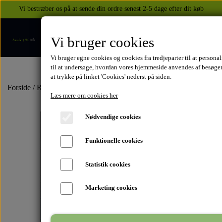
Vi bestræber os på at sende din ordre senest 2-5 dage efter dit køb
Vi bruger cookies
Vi bruger egne cookies og cookies fra tredjeparter til at persona
til at undersøge, hvordan vores hjemmeside anvendes af besøge
at trykke på linket 'Cookies' nederst på siden.
FORSIDE
Forside
Rep. sæt benzinhane
Læs mere om cookies her
Nødvendige cookies
WEBSHOP
Funktionelle cookies
BEKLÆDNING
OM OS
Statistik cookies
HELITE AIRBAGS
YAMAHA
KONTAKT
Marketing cookies
XJ 600 DIVERSION 1986 - 2002
TUZO TØJ OG HANDSKER
MEKANISKE VESTE
SUZUKI