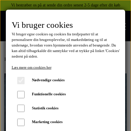
Vi bestræber os på at sende din ordre senest 2-5 dage efter dit køb
Vi bruger cookies
Vi bruger egne cookies og cookies fra tredjeparter til at
personalisere din brugeroplevelse, til markedsføring og til at
undersøge, hvordan vores hjemmeside anvendes af besøgende. Du
kan altid tilbagekalde dit samtykke ved at trykke på linket 'Cookies'
nederst på siden.
FORSIDE
Forside
Kawasaki
GPZ900R
1984-86
Plastdele
Sideskjold ve
Læs mere om cookies her
WEBSHOP
Nødvendige cookies
BEKLÆDNING
Funktionelle cookies
OM OS
HELITE AIRBAGS
YAMAHA
Statistik cookies
KONTAKT
Marketing cookies
XJ 600 DIVERSION 1986 - 2002
TUZO TØJ OG HANDSKER
MEKANISKE VESTE
SUZUKI