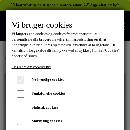
Vi bestræber os på at sende din ordre senest 2-5 dage efter dit køb
Vi bruger cookies
Vi bruger egne cookies og cookies fra tredjeparter til at
personalisere din brugeroplevelse, til markedsføring og til at
undersøge, hvordan vores hjemmeside anvendes af besøgende. Du
kan altid tilbagekalde dit samtykke ved at trykke på linket 'Cookies'
nederst på siden.
FORSIDE
Forside
Suzuki
GS500
Lygter og spejle
Spejle højre venstre 1
Læs mere om cookies her
WEBSHOP
Nødvendige cookies
BEKLÆDNING
Funktionelle cookies
OM OS
HELITE AIRBAGS
YAMAHA
Statistik cookies
KONTAKT
Marketing cookies
XJ 600 DIVERSION 1986 - 2002
TUZO TØJ OG HANDSKER
MEKANISKE VESTE
SUZUKI