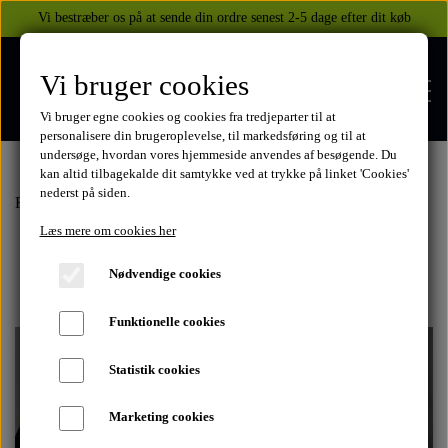
Vi bestræber os på at sende din ordre senest 2-5 dage efter dit køb
Vi bruger cookies
Vi bruger egne cookies og cookies fra tredjeparter til at
personalisere din brugeroplevelse, til markedsføring og til at
undersøge, hvordan vores hjemmeside anvendes af besøgende. Du
kan altid tilbagekalde dit samtykke ved at trykke på linket 'Cookies'
nederst på siden.
FORSIDE
Forside
Yamaha
XJ 900 1991-1994
1992
Steldele
Tank
Læs mere om cookies her
WEBSHOP
Nødvendige cookies
BEKLÆDNING
Funktionelle cookies
OM OS
HELITE AIRBAGS
YAMAHA
Statistik cookies
KONTAKT
Marketing cookies
XJ 600 DIVERSION 1986 - 2002
TUZO TØJ OG HANDSKER
MEKANISKE VESTE
SUZUKI