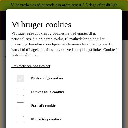
Vi bestræber os på at sende din ordre senest 2-5 dage efter dit køb
Vi bruger cookies
Vi bruger egne cookies og cookies fra tredjeparter til at
personalisere din brugeroplevelse, til markedsføring og til at
undersøge, hvordan vores hjemmeside anvendes af besøgende. Du
kan altid tilbagekalde dit samtykke ved at trykke på linket 'Cookies'
nederst på siden.
FORSIDE
Forside
Rodekassen
Hus og haven
Vaser, lysestager m.m.
Urtep
Læs mere om cookies her
WEBSHOP
Nødvendige cookies
BEKLÆDNING
Funktionelle cookies
OM OS
HELITE AIRBAGS
YAMAHA
Statistik cookies
KONTAKT
Marketing cookies
XJ 600 DIVERSION 1986 - 2002
TUZO TØJ OG HANDSKER
MEKANISKE VESTE
SUZUKI